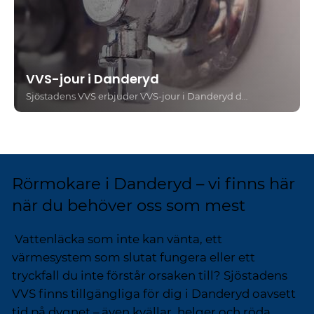
VVS-jour i Danderyd
Sjöstadens VVS erbjuder VVS-jour i Danderyd dygnet runt, alla dagar i veckan – för akuta vattenläckor, värmehaverier, rörskador och trycksättningsproblem. Ring 08-28 38 29 direkt så hjälper vi dig.
Rörmokare i Danderyd – vi finns här
när du behöver oss som mest
Vattenläcka som inte kan vänta, ett
värmesystem som slutat fungera eller ett
tryckfall du inte förstår orsaken till? Sjöstadens
VVS finns tillgängliga för dig i Danderyd oavsett
tid på dygnet – även kvällar, helger och röda