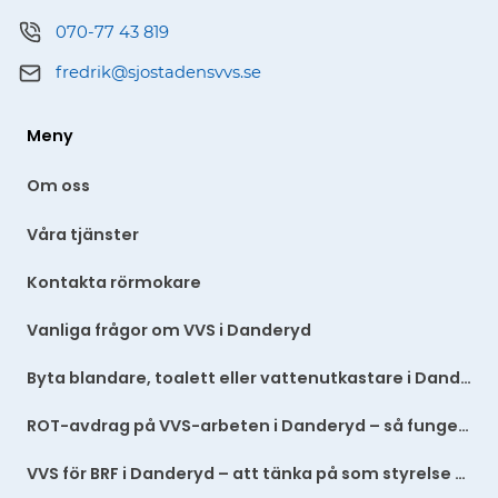
070-77 43 819
fredrik@sjostadensvvs.se
Meny
Om oss
Våra tjänster
Kontakta rörmokare
Vanliga frågor om VVS i Danderyd
Byta blandare, toalett eller vattenutkastare i Danderyd
ROT-avdrag på VVS-arbeten i Danderyd – så fungerar det
VVS för BRF i Danderyd – att tänka på som styrelse eller förvaltare