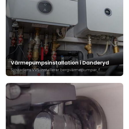
Värmepumpsinstallation i Danderyd
Sjöstadens VVS installerar bergvärmepumpar, frånluftsvärmepumpar, golvvärme och vattenburen värme i Danderyd – för privatpersoner och bostadsrättsföreningar som vill sänka sina energikostnader med ett hållbart och korrekt installerat värmesystem.