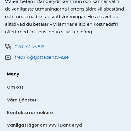
VVS-arbeten i Danderyds kommun och känner väl till
de vanligaste utmaningarna i ortens äldre villabestånd
och moderna bostadsrättsföreningar. Hos oss vet du
alltid vad du betalar – vi lämnar alltid en kostnadsfri
offert med fast pris innan vi sätter igång.
070-77 43 819
fredrik@sjostadensvvs.se
Meny
Om oss
Våra tjänster
Kontakta rörmokare
Vanliga frågor om VVS i Danderyd