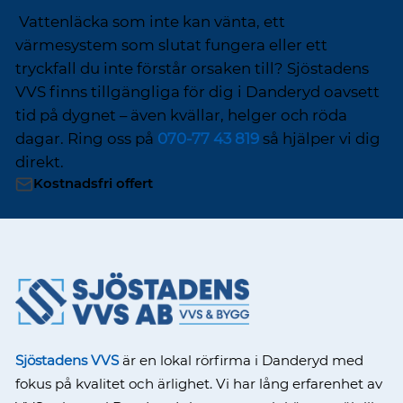
Vattenläcka som inte kan vänta, ett
värmesystem som slutat fungera eller ett
tryckfall du inte förstår orsaken till? Sjöstadens
VVS finns tillgängliga för dig i Danderyd oavsett
tid på dygnet – även kvällar, helger och röda
dagar. Ring oss på
070-77 43 819
så hjälper vi dig
direkt.
Kostnadsfri offert
Sjöstadens VVS
är en lokal rörfirma i Danderyd med
fokus på kvalitet och ärlighet. Vi har lång erfarenhet av