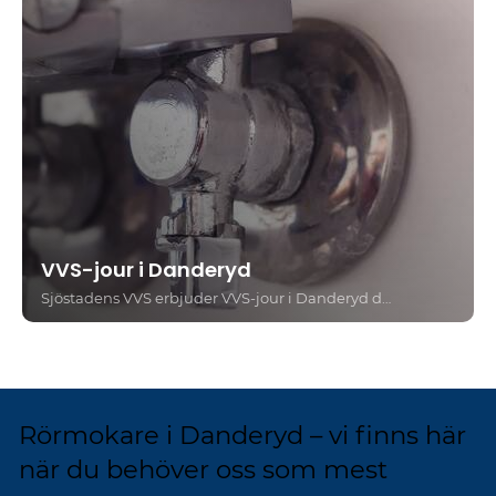
VVS-jour i Danderyd
Sjöstadens VVS erbjuder VVS-jour i Danderyd dygnet runt, alla dagar i veckan – för akuta vattenläckor, värmehaverier, rörskador och trycksättningsproblem. Ring 08-28 38 29 direkt så hjälper vi dig.
Rörmokare i Danderyd – vi finns här
när du behöver oss som mest