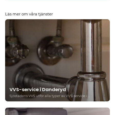
Läs mer om våra tjänster
VVS-service i Danderyd
Sjöstadens VVS utför alla typer av VVS-service i Danderyd – från reparationer och rörinstallationer till byte av blandare, vattenutkastare och service av värmesystem. Vi arbetar för både privatpersoner och bostadsrättsföreningar och erbjuder alltid kostnadsfri offert med fast pris.